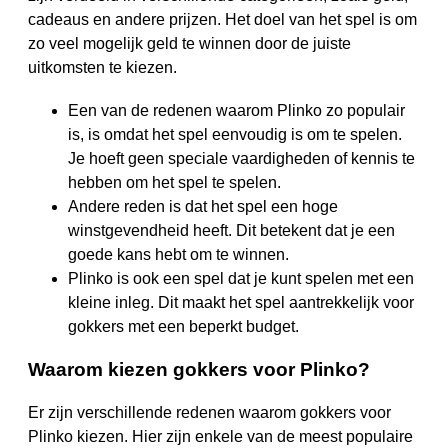
cadeaus en andere prijzen. Het doel van het spel is om
zo veel mogelijk geld te winnen door de juiste
uitkomsten te kiezen.
Een van de redenen waarom Plinko zo populair
is, is omdat het spel eenvoudig is om te spelen.
Je hoeft geen speciale vaardigheden of kennis te
hebben om het spel te spelen.
Andere reden is dat het spel een hoge
winstgevendheid heeft. Dit betekent dat je een
goede kans hebt om te winnen.
Plinko is ook een spel dat je kunt spelen met een
kleine inleg. Dit maakt het spel aantrekkelijk voor
gokkers met een beperkt budget.
Waarom kiezen gokkers voor Plinko?
Er zijn verschillende redenen waarom gokkers voor
Plinko kiezen. Hier zijn enkele van de meest populaire