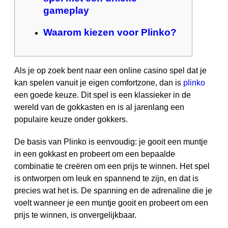
gameplay
Waarom kiezen voor Plinko?
Als je op zoek bent naar een online casino spel dat je
kan spelen vanuit je eigen comfortzone, dan is
plinko
een goede keuze. Dit spel is een klassieker in de
wereld van de gokkasten en is al jarenlang een
populaire keuze onder gokkers.
De basis van Plinko is eenvoudig: je gooit een muntje
in een gokkast en probeert om een bepaalde
combinatie te creëren om een prijs te winnen. Het spel
is ontworpen om leuk en spannend te zijn, en dat is
precies wat het is. De spanning en de adrenaline die je
voelt wanneer je een muntje gooit en probeert om een
prijs te winnen, is onvergelijkbaar.