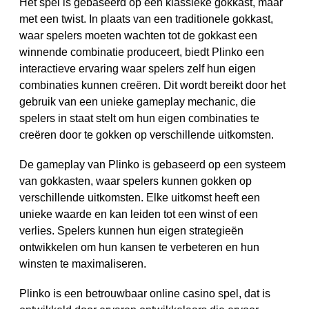
Het spel is gebaseerd op een klassieke gokkast, maar
met een twist. In plaats van een traditionele gokkast,
waar spelers moeten wachten tot de gokkast een
winnende combinatie produceert, biedt Plinko een
interactieve ervaring waar spelers zelf hun eigen
combinaties kunnen creëren. Dit wordt bereikt door het
gebruik van een unieke gameplay mechanic, die
spelers in staat stelt om hun eigen combinaties te
creëren door te gokken op verschillende uitkomsten.
De gameplay van Plinko is gebaseerd op een systeem
van gokkasten, waar spelers kunnen gokken op
verschillende uitkomsten. Elke uitkomst heeft een
unieke waarde en kan leiden tot een winst of een
verlies. Spelers kunnen hun eigen strategieën
ontwikkelen om hun kansen te verbeteren en hun
winsten te maximaliseren.
Plinko is een betrouwbaar online casino spel, dat is