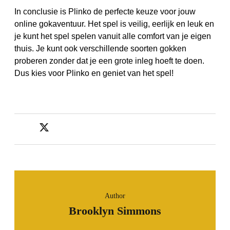
In conclusie is Plinko de perfecte keuze voor jouw
online gokaventuur. Het spel is veilig, eerlijk en leuk en
je kunt het spel spelen vanuit alle comfort van je eigen
thuis. Je kunt ook verschillende soorten gokken
proberen zonder dat je een grote inleg hoeft te doen.
Dus kies voor Plinko en geniet van het spel!
Author
Brooklyn Simmons