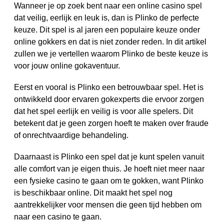
Wanneer je op zoek bent naar een online casino spel
dat veilig, eerlijk en leuk is, dan is Plinko de perfecte
keuze. Dit spel is al jaren een populaire keuze onder
online gokkers en dat is niet zonder reden. In dit artikel
zullen we je vertellen waarom Plinko de beste keuze is
voor jouw online gokaventuur.
Eerst en vooral is Plinko een betrouwbaar spel. Het is
ontwikkeld door ervaren gokexperts die ervoor zorgen
dat het spel eerlijk en veilig is voor alle spelers. Dit
betekent dat je geen zorgen hoeft te maken over fraude
of onrechtvaardige behandeling.
Daarnaast is Plinko een spel dat je kunt spelen vanuit
alle comfort van je eigen thuis. Je hoeft niet meer naar
een fysieke casino te gaan om te gokken, want Plinko
is beschikbaar online. Dit maakt het spel nog
aantrekkelijker voor mensen die geen tijd hebben om
naar een casino te gaan.