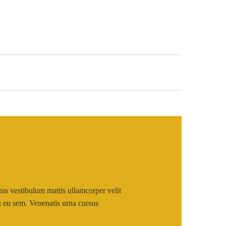
tus vestibulum mattis ullamcorper velit
 ut eu sem. Venenatis urna cursus