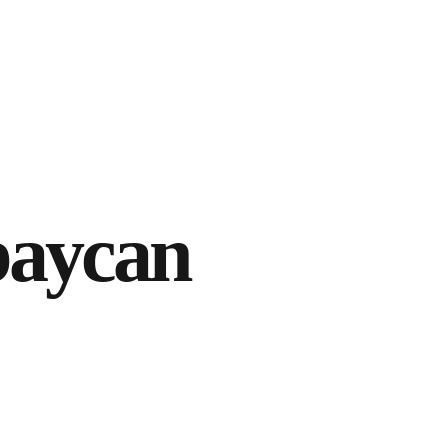
baycan