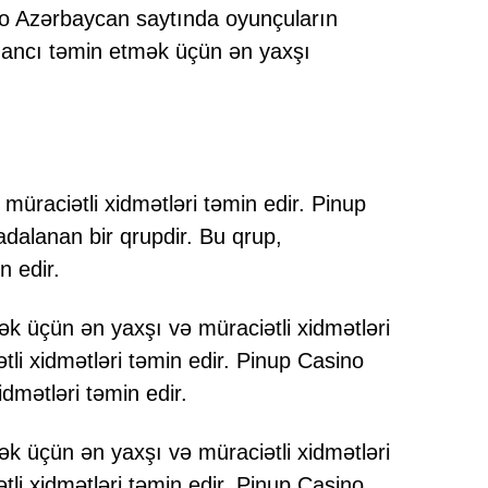
o Azərbaycan saytında oyunçuların
zancı təmin etmək üçün ən yaxşı
müraciətli xidmətləri təmin edir. Pinup
dalanan bir qrupdir. Bu qrup,
n edir.
k üçün ən yaxşı və müraciətli xidmətləri
li xidmətləri təmin edir. Pinup Casino
dmətləri təmin edir.
k üçün ən yaxşı və müraciətli xidmətləri
li xidmətləri təmin edir. Pinup Casino