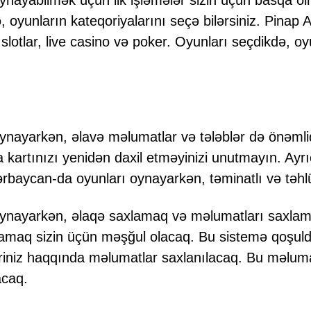
, oyunların kateqoriyalarını seçə bilərsiniz. Pinap 
 slotlar, live casino və poker. Oyunları seçdikdə, 
nayarkən, əlavə məlumatlar və tələblər də önəmli
 kartınızı yenidən daxil etməyinizi unutmayın. Ayr
rbaycan-da oyunları oynayarkən, təminatlı və təhlü
oynayarkən, əlaqə saxlamaq və məlumatları saxla
amaq sizin üçün məşğul olacaq. Bu sistemə qoşulduğ
ifləriniz haqqında məlumatlar saxlanılacaq. Bu məlu
acaq.