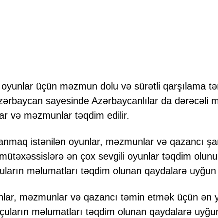
oyunlar üçün məzmun dolu və sürətli qarşılama t
zərbaycan sayesinde Azərbaycanlılar da dərəcəli m
ar və məzmunlar təqdim edilir.
nmaq istənilən oyunlar, məzmunlar və qazancı şans
təxəssislərə ən çox sevgili oyunlar təqdim olunur.
çuların məlumatları təqdim olunan qaydalarə uyğun o
lar, məzmunlar və qazancı təmin etmək üçün ən ya
ların məlumatları təqdim olunan qaydalarə uyğun o