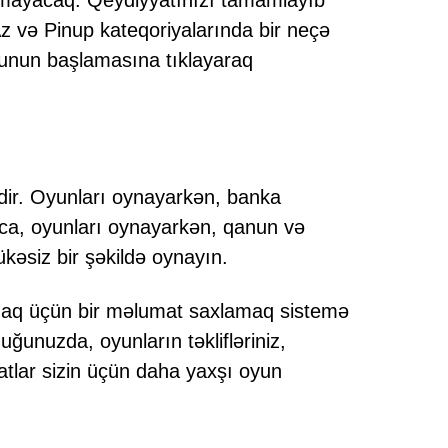
Az və Pinup kateqoriyalarında bir neçə
oyunun başlamasına tıklayaraq
dir. Oyunları oynayarkən, banka
ıca, oyunları oynayarkən, qanun və
kəsiz bir şəkildə oynayın.
maq üçün bir məlumat saxlamaq sistemə
unuzda, oyunların təklifləriniz,
matlar sizin üçün daha yaxşı oyun