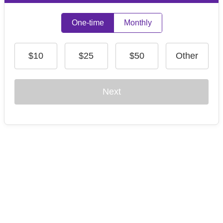
One-time
Monthly
$10
$25
$50
Other
Next