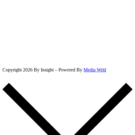
Copyright 2026 By Insight – Powered By
Media Wrld