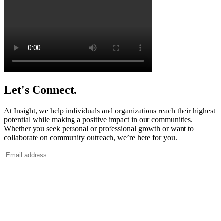
Let's Connect.
At Insight, we help individuals and organizations reach their highest
potential while making a positive impact in our communities.
Whether you seek personal or professional growth or want to
collaborate on community outreach, we’re here for you.