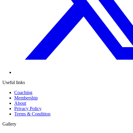
Useful links
Coaching
Membership
About
Privacy Policy
Terms & Condition
Gallery