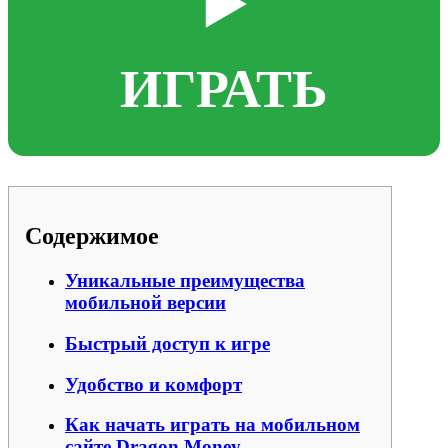
▶️
ИГРАТЬ
Содержимое
Уникальные преимущества
мобильной версии
Быстрый доступ к игре
Удобство и комфорт
Как начать играть на мобильном
сайте Dragon Money