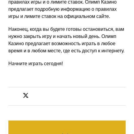
правилах игры и о лимите ставок. Олимп Казино
предлагает подробную информацию о правилах
игры и лимите ставок на официальном сайте.
Наконец, когда вы будете готовы остановиться, вам
нужно закрыть игру и начать новый день. Олимп
Казино предлагает возможность играть в любое
время и в любом месте, где есть доступ к интернету.
Начните играть сегодня!