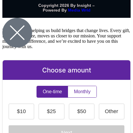
Copyright 2026 By Insight –
Powered By
Media Wrld
Thank you for helping us build bridges that change lives. Every gift,
no matter the size, moves us closer to our mission. Your support
makes a real difference, and we’re excited to have you on this
journey with us.
Choose amount
One-time
Monthly
$10
$25
$50
Other
Next