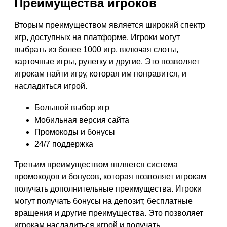
Преимущества игроков
Вторым преимуществом является широкий спектр
игр, доступных на платформе. Игроки могут
выбрать из более 1000 игр, включая слоты,
карточные игры, рулетку и другие. Это позволяет
игрокам найти игру, которая им понравится, и
насладиться игрой.
Большой выбор игр
Мобильная версия сайта
Промокоды и бонусы
24/7 поддержка
Третьим преимуществом является система
промокодов и бонусов, которая позволяет игрокам
получать дополнительные преимущества. Игроки
могут получать бонусы на депозит, бесплатные
вращения и другие преимущества. Это позволяет
игрокам насладиться игрой и получать