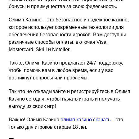
бонусы и преимущества за свою фидельность.
Олимп Казино – это безопасное и надежное казино,
которое использует современные технологии для
обеспечения безопасности игроков. Вам доступны
различные способы оплаты, включая Visa,
Mastercard, Skrill и Neteller.
Также, Олимп Казино предлагает 24/7 поддержку,
чтобы помочь вам в любое время, если у вас
возникнут вопросы или проблемы.
Так что не откладывайте и регистрируйтесь в Олимп
Казино сегодня, чтобы начать играть и получать
выгоду из своих игр!
Важно! Олимп Казино
олимп казино скачать
– это
только для игроков старше 18 лет.