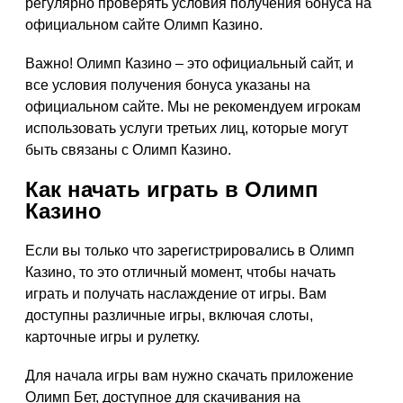
регулярно проверять условия получения бонуса на
официальном сайте Олимп Казино.
Важно! Олимп Казино – это официальный сайт, и
все условия получения бонуса указаны на
официальном сайте. Мы не рекомендуем игрокам
использовать услуги третьих лиц, которые могут
быть связаны с Олимп Казино.
Как начать играть в Олимп
Казино
Если вы только что зарегистрировались в Олимп
Казино, то это отличный момент, чтобы начать
играть и получать наслаждение от игры. Вам
доступны различные игры, включая слоты,
карточные игры и рулетку.
Для начала игры вам нужно скачать приложение
Олимп Бет, доступное для скачивания на