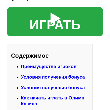
▶️
ИГРАТЬ
Содержимое
Преимущества игроков
Условия получения бонуса
Условия получения бонуса
Как начать играть в Олимп
Казино