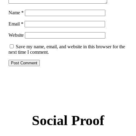
Name
*
Email
*
Website
Save my name, email, and website in this browser for the
next time I comment.
Social Proof