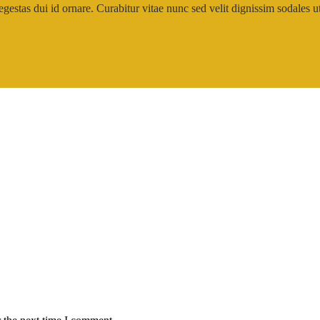
it egestas dui id ornare. Curabitur vitae nunc sed velit dignissim sodales