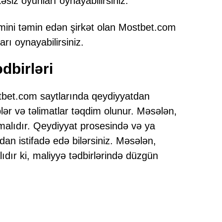
əsiz oyunları oynayabilirsiniz.
emini təmin edən şirkət olan Mostbet.com
rı oynayabilirsiniz.
dbirləri
tbet.com saytlarında qeydiyyatdan
r və təlimatlar təqdim olunur. Məsələn,
malıdır. Qeydiyyat prosesində və ya
an istifadə edə bilərsiniz. Məsələn,
dır ki, maliyyə tədbirlərində düzgün