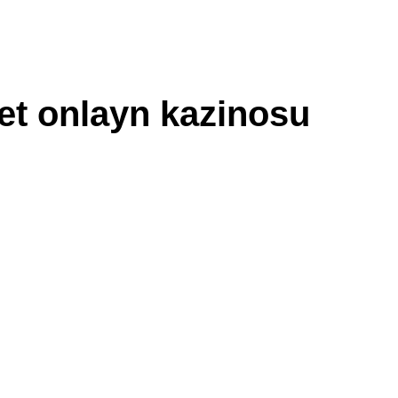
et onlayn kazinosu