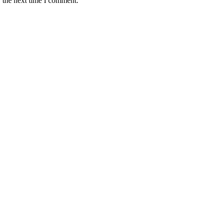
 the next time I comment.