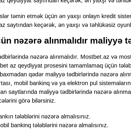
t az qeydiyyat saytından keçərək, ən yaxşı və təhlük
nslər təmin etmək üçün ən yaxşı onlayn kredit sist
 az saytından keçərək, ən yaxşı və təhlükəsiz oyunla
n nəzərə alınmalıdır maliyyə tə
dbirlərində nəzərə alınmalıdır. Mostbet.az və mos
t az qeydiyyat prosesini tamamlamaq üçün tələblə
 baxmadan qədər maliyyə tədbirlərində nəzərə alın
ası, mobil bankinq və ya elektron pul sistemalarınd
 saytlarında maliyyə tədbirlərində nəzərə alınmalı
ələrini görə bilərsiniz.
kın tələblərini nəzərə almalısınız.
il bankinq tələblərini nəzərə almalısınız.