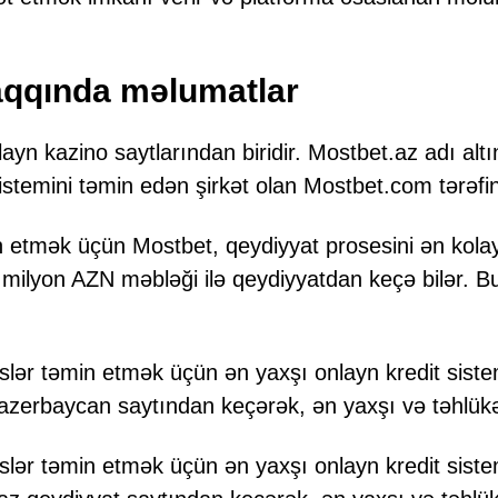
aqqında məlumatlar
yn kazino saytlarından biridir. Mostbet.az adı alt
sistemini təmin edən şirkət olan Mostbet.com tərəfin
n etmək üçün Mostbet, qeydiyyat prosesini ən kolay
r milyon AZN məbləği ilə qeydiyyatdan keçə bilər. B
nslər təmin etmək üçün ən yaxşı onlayn kredit sist
t azerbaycan saytından keçərək, ən yaxşı və təhlükəs
nslər təmin etmək üçün ən yaxşı onlayn kredit sist