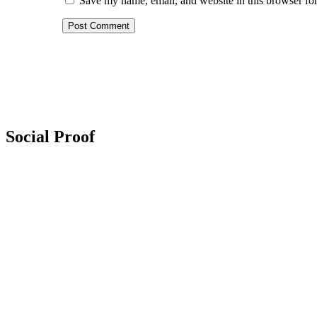
Save my name, email, and website in this browser for
Social Proof