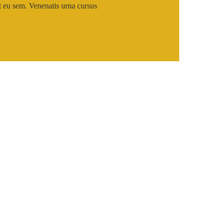
 ut eu sem. Venenatis urna cursus