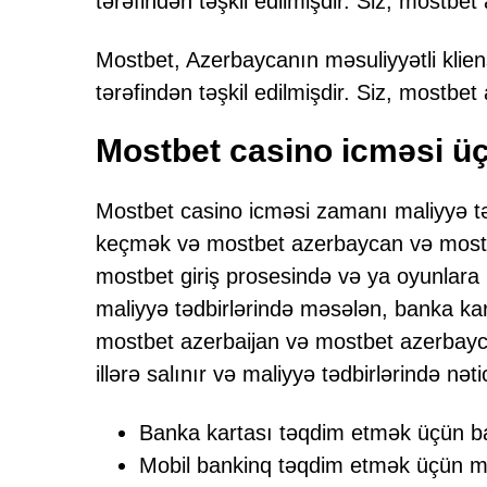
tərəfindən təşkil edilmişdir. Siz, mostbe
Mostbet, Azerbaycanın məsuliyyətli klie
tərəfindən təşkil edilmişdir. Siz, mostbet
Mostbet casino icməsi üçü
Mostbet casino icməsi zamanı maliyyə tə
keçmək və mostbet azerbaycan və mostbe
mostbet giriş prosesində və ya oyunlara
maliyyə tədbirlərində məsələn, banka kart
mostbet azerbaijan və mostbet azerbaycan
illərə salınır və maliyyə tədbirlərində nətic
Banka kartası təqdim etmək üçün ban
Mobil bankinq təqdim etmək üçün mob