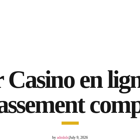
 Casino en lig
assement comp
by
admlnlx
July 9, 2026