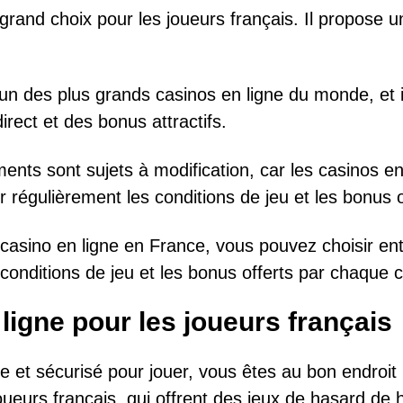
grand choix pour les joueurs français. Il propose 
n des plus grands casinos en ligne du monde, et il 
irect et des bonus attractifs.
ents sont sujets à modification, car les casinos en
ier régulièrement les conditions de jeu et les bonus
 casino en ligne en France, vous pouvez choisir en
 conditions de jeu et les bonus offerts par chaque 
ligne pour les joueurs français
le et sécurisé pour jouer, vous êtes au bon endroi
oueurs français, qui offrent des jeux de hasard de h