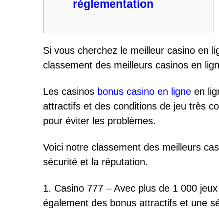
réglementation
Si vous cherchez le meilleur casino en l
classement des meilleurs casinos en ligne
Les casinos
bonus casino en ligne
en lig
attractifs et des conditions de jeu très c
pour éviter les problèmes.
Voici notre classement des meilleurs casi
sécurité et la réputation.
1. Casino 777 – Avec plus de 1 000 jeux à
également des bonus attractifs et une sé