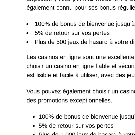
également connu pour ses bonus régulier
100% de bonus de bienvenue jusqu’à
5% de retour sur vos pertes
Plus de 500 jeux de hasard à votre di
Les casinos en ligne sont une excellente
choisir un casino en ligne fiable et séc
est lisible et facile à utiliser, avec des 
Vous pouvez également choisir un casino 
des promotions exceptionnelles.
100% de bonus de bienvenue jusqu’
5% de retour sur vos pertes
Plus de 1 000 jeux de hasard à votre