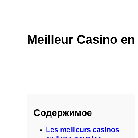
Meilleur Casino en
Содержимое
Les meilleurs casinos