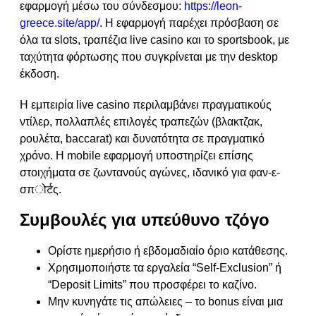
εφαρμογή μέσω του σύνδεσμου:
https://leon-
greece.site/app/
. Η εφαρμογή παρέχει πρόσβαση σε
όλα τα slots, τραπέζια live casino και το sportsbook, με
ταχύτητα φόρτωσης που συγκρίνεται με την desktop
έκδοση.
Η εμπειρία live casino περιλαμβάνει πραγματικούς
ντίλερ, πολλαπλές επιλογές τραπεζών (βλακτζακ,
ρουλέτα, baccarat) και δυνατότητα σε πραγματικό
χρόνο. Η mobile εφαρμογή υποστηρίζει επίσης
στοιχήματα σε ζωντανούς αγώνες, ιδανικό για φαν-ε-
σπोर्टς.
Συμβουλές για υπεύθυνο τζόγο
Ορίστε ημερήσιο ή εβδομαδιαίο όριο κατάθεσης.
Χρησιμοποιήστε τα εργαλεία “Self‑Exclusion” ή
“Deposit Limits” που προσφέρει το καζίνο.
Μην κυνηγάτε τις απώλειες – το bonus είναι μια