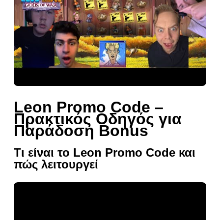
Leon Promo Code –
Πρακτικός Οδηγός για
Παράδοση Bonus
Τι είναι το Leon Promo Code και
πώς λειτουργεί