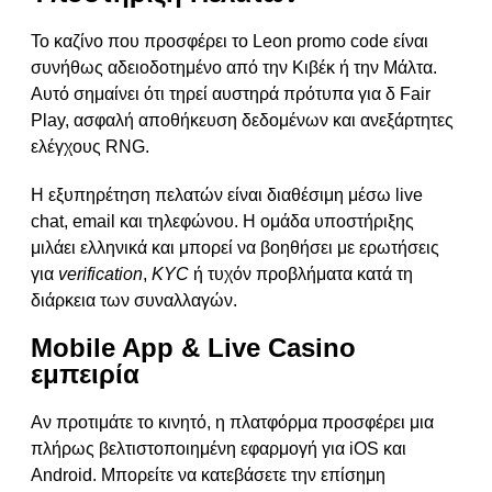
Το καζίνο που προσφέρει το Leon promo code είναι
συνήθως αδειοδοτημένο από την Κιβέκ ή την Μάλτα.
Αυτό σημαίνει ότι τηρεί αυστηρά πρότυπα για δ Fair
Play, ασφαλή αποθήκευση δεδομένων και ανεξάρτητες
ελέγχους RNG.
Η εξυπηρέτηση πελατών είναι διαθέσιμη μέσω live
chat, email και τηλεφώνου. Η ομάδα υποστήριξης
μιλάει ελληνικά και μπορεί να βοηθήσει με ερωτήσεις
για
verification
,
KYC
ή τυχόν προβλήματα κατά τη
διάρκεια των συναλλαγών.
Mobile App & Live Casino
εμπειρία
Αν προτιμάτε το κινητό, η πλατφόρμα προσφέρει μια
πλήρως βελτιστοποιημένη εφαρμογή για iOS και
Android. Μπορείτε να κατεβάσετε την επίσημη