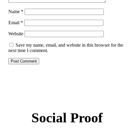
Name
*
Email
*
Website
Save my name, email, and website in this browser for the
next time I comment.
Social Proof