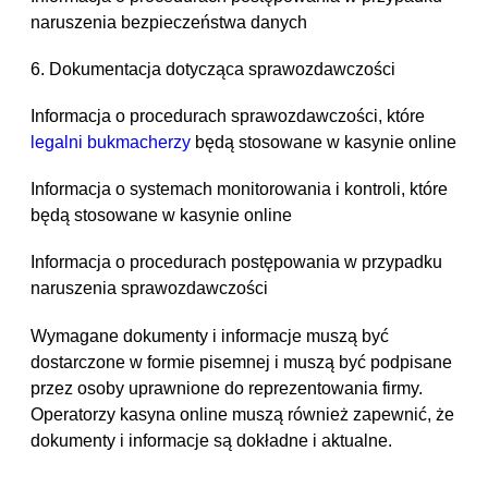
naruszenia bezpieczeństwa danych
6. Dokumentacja dotycząca sprawozdawczości
Informacja o procedurach sprawozdawczości, które
legalni bukmacherzy
będą stosowane w kasynie online
Informacja o systemach monitorowania i kontroli, które
będą stosowane w kasynie online
Informacja o procedurach postępowania w przypadku
naruszenia sprawozdawczości
Wymagane dokumenty i informacje muszą być
dostarczone w formie pisemnej i muszą być podpisane
przez osoby uprawnione do reprezentowania firmy.
Operatorzy kasyna online muszą również zapewnić, że
dokumenty i informacje są dokładne i aktualne.