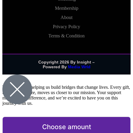
Membership
About
Privacy Policy
Terms & Condition
Copyright 2026 By Insight –
Powered By
Media Wrld
Thank you for helping us build bridges that change lives. Every gift,
no matter the size, moves us closer to our mission. Your support
makes a real difference, and we’re excited to have you on this
journey with us.
Choose amount