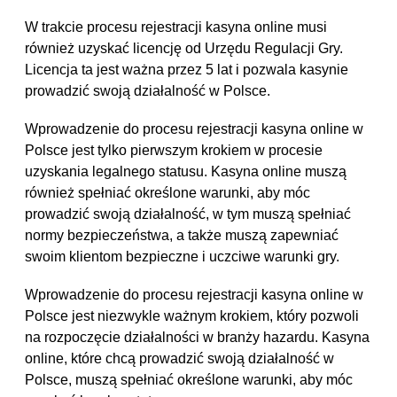
W trakcie procesu rejestracji kasyna online musi
również uzyskać licencję od Urzędu Regulacji Gry.
Licencja ta jest ważna przez 5 lat i pozwala kasynie
prowadzić swoją działalność w Polsce.
Wprowadzenie do procesu rejestracji kasyna online w
Polsce jest tylko pierwszym krokiem w procesie
uzyskania legalnego statusu. Kasyna online muszą
również spełniać określone warunki, aby móc
prowadzić swoją działalność, w tym muszą spełniać
normy bezpieczeństwa, a także muszą zapewniać
swoim klientom bezpieczne i uczciwe warunki gry.
Wprowadzenie do procesu rejestracji kasyna online w
Polsce jest niezwykle ważnym krokiem, który pozwoli
na rozpoczęcie działalności w branży hazardu. Kasyna
online, które chcą prowadzić swoją działalność w
Polsce, muszą spełniać określone warunki, aby móc