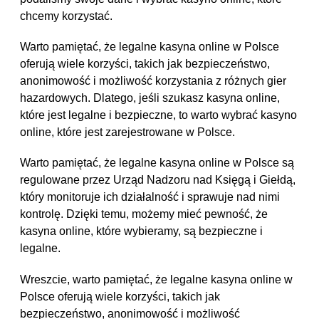
chcemy korzystać.
Warto pamiętać, że legalne kasyna online w Polsce
oferują wiele korzyści, takich jak bezpieczeństwo,
anonimowość i możliwość korzystania z różnych gier
hazardowych. Dlatego, jeśli szukasz kasyna online,
które jest legalne i bezpieczne, to warto wybrać kasyno
online, które jest zarejestrowane w Polsce.
Warto pamiętać, że legalne kasyna online w Polsce są
regulowane przez Urząd Nadzoru nad Księgą i Giełdą,
który monitoruje ich działalność i sprawuje nad nimi
kontrolę. Dzięki temu, możemy mieć pewność, że
kasyna online, które wybieramy, są bezpieczne i
legalne.
Wreszcie, warto pamiętać, że legalne kasyna online w
Polsce oferują wiele korzyści, takich jak
bezpieczeństwo, anonimowość i możliwość