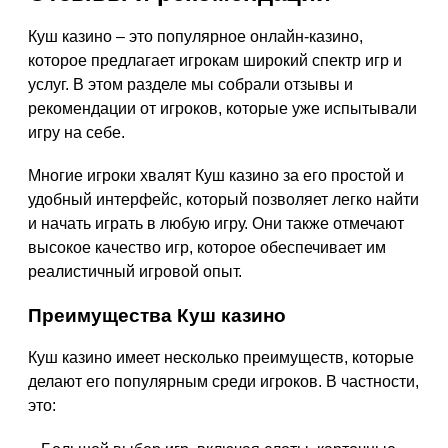
Куш казино – это популярное онлайн-казино,
которое предлагает игрокам широкий спектр игр и
услуг. В этом разделе мы собрали отзывы и
рекомендации от игроков, которые уже испытывали
игру на себе.
Многие игроки хвалят Куш казино за его простой и
удобный интерфейс, который позволяет легко найти
и начать играть в любую игру. Они также отмечают
высокое качество игр, которое обеспечивает им
реалистичный игровой опыт.
Преимущества Куш казино
Куш казино имеет несколько преимуществ, которые
делают его популярным среди игроков. В частности,
это: