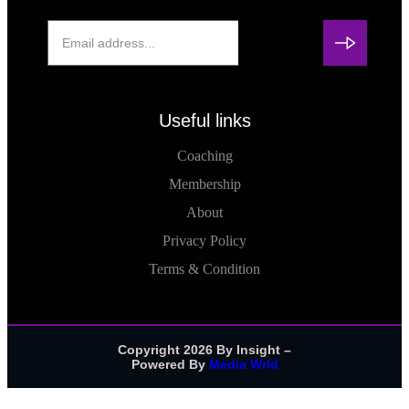
Useful links
Coaching
Membership
About
Privacy Policy
Terms & Condition
Copyright 2026 By Insight –
Powered By
Media Wrld