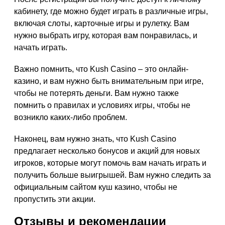
кабинету, где можно будет играть в различные игры,
включая слоты, карточные игры и рулетку. Вам
нужно выбрать игру, которая вам понравилась, и
начать играть.
Важно помнить, что Kush Casino – это онлайн-
казино, и вам нужно быть внимательным при игре,
чтобы не потерять деньги. Вам нужно также
помнить о правилах и условиях игры, чтобы не
возникло каких-либо проблем.
Наконец, вам нужно знать, что Kush Casino
предлагает несколько бонусов и акций для новых
игроков, которые могут помочь вам начать играть и
получить больше выигрышей. Вам нужно следить за
официальным сайтом куш казино, чтобы не
пропустить эти акции.
Отзывы и рекомендации