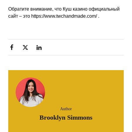
Обратите внимание, что Куш казино официальный
сайт – это https://www.twchandmade.com/ .
Author
Brooklyn Simmons