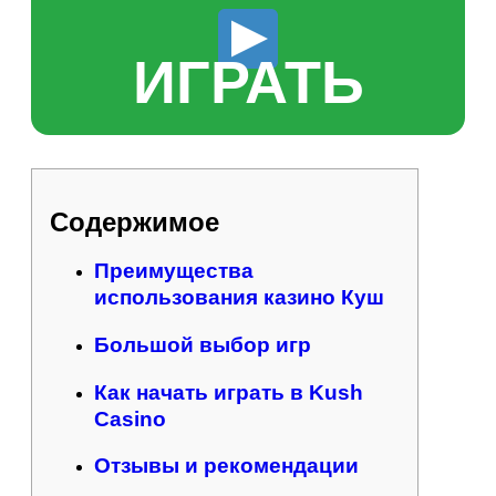
ИГРАТЬ
Содержимое
Преимущества
использования казино Куш
Большой выбор игр
Как начать играть в Kush
Casino
Отзывы и рекомендации