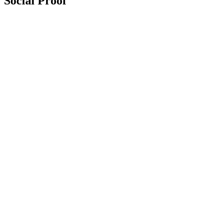
Social Proof