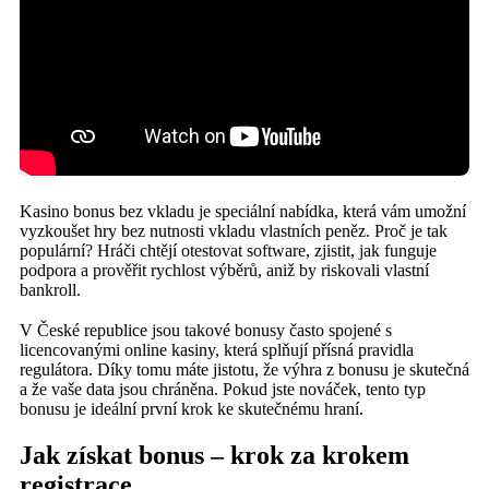
Kasino bonus bez vkladu je speciální nabídka, která vám umožní
vyzkoušet hry bez nutnosti vkladu vlastních peněz. Proč je tak
populární? Hráči chtějí otestovat software, zjistit, jak funguje
podpora a prověřit rychlost výběrů, aniž by riskovali vlastní
bankroll.
V České republice jsou takové bonusy často spojené s
licencovanými online kasiny, která splňují přísná pravidla
regulátora. Díky tomu máte jistotu, že výhra z bonusu je skutečná
a že vaše data jsou chráněna. Pokud jste nováček, tento typ
bonusu je ideální první krok ke skutečnému hraní.
Jak získat bonus – krok za krokem
registrace