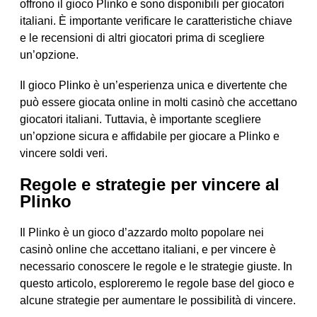
offrono il gioco Plinko e sono disponibili per giocatori
italiani. È importante verificare le caratteristiche chiave
e le recensioni di altri giocatori prima di scegliere
un’opzione.
Il gioco Plinko è un’esperienza unica e divertente che
può essere giocata online in molti casinò che accettano
giocatori italiani. Tuttavia, è importante scegliere
un’opzione sicura e affidabile per giocare a Plinko e
vincere soldi veri.
Regole e strategie per vincere al
Plinko
Il Plinko è un gioco d’azzardo molto popolare nei
casinò online che accettano italiani, e per vincere è
necessario conoscere le regole e le strategie giuste. In
questo articolo, esploreremo le regole base del gioco e
alcune strategie per aumentare le possibilità di vincere.