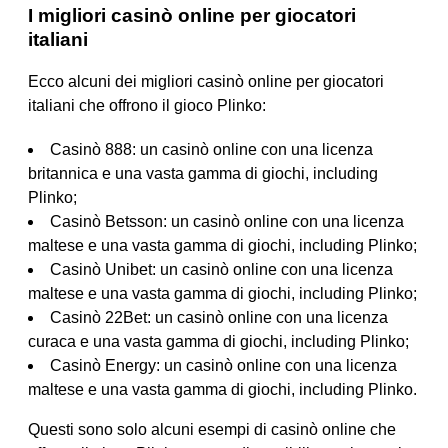
I migliori casinò online per giocatori
italiani
Ecco alcuni dei migliori casinò online per giocatori
italiani che offrono il gioco Plinko:
Casinò 888: un casinò online con una licenza
britannica e una vasta gamma di giochi, including
Plinko;
Casinò Betsson: un casinò online con una licenza
maltese e una vasta gamma di giochi, including Plinko;
Casinò Unibet: un casinò online con una licenza
maltese e una vasta gamma di giochi, including Plinko;
Casinò 22Bet: un casinò online con una licenza
curaca e una vasta gamma di giochi, including Plinko;
Casinò Energy: un casinò online con una licenza
maltese e una vasta gamma di giochi, including Plinko.
Questi sono solo alcuni esempi di casinò online che