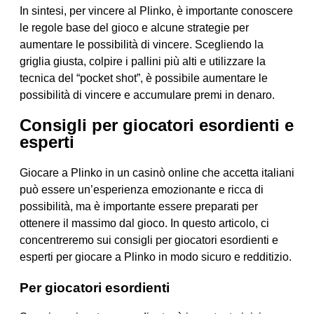
In sintesi, per vincere al Plinko, è importante conoscere
le regole base del gioco e alcune strategie per
aumentare le possibilità di vincere. Scegliendo la
griglia giusta, colpire i pallini più alti e utilizzare la
tecnica del “pocket shot”, è possibile aumentare le
possibilità di vincere e accumulare premi in denaro.
Consigli per giocatori esordienti e
esperti
Giocare a Plinko in un casinò online che accetta italiani
può essere un’esperienza emozionante e ricca di
possibilità, ma è importante essere preparati per
ottenere il massimo dal gioco. In questo articolo, ci
concentreremo sui consigli per giocatori esordienti e
esperti per giocare a Plinko in modo sicuro e redditizio.
Per giocatori esordienti