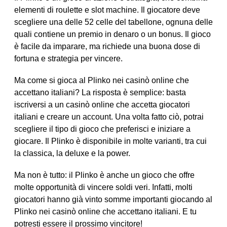
elementi di roulette e slot machine. Il giocatore deve
scegliere una delle 52 celle del tabellone, ognuna delle
quali contiene un premio in denaro o un bonus. Il gioco
è facile da imparare, ma richiede una buona dose di
fortuna e strategia per vincere.
Ma come si gioca al Plinko nei casinò online che
accettano italiani? La risposta è semplice: basta
iscriversi a un casinò online che accetta giocatori
italiani e creare un account. Una volta fatto ciò, potrai
scegliere il tipo di gioco che preferisci e iniziare a
giocare. Il Plinko è disponibile in molte varianti, tra cui
la classica, la deluxe e la power.
Ma non è tutto: il Plinko è anche un gioco che offre
molte opportunità di vincere soldi veri. Infatti, molti
giocatori hanno già vinto somme importanti giocando al
Plinko nei casinò online che accettano italiani. E tu
potresti essere il prossimo vincitore!