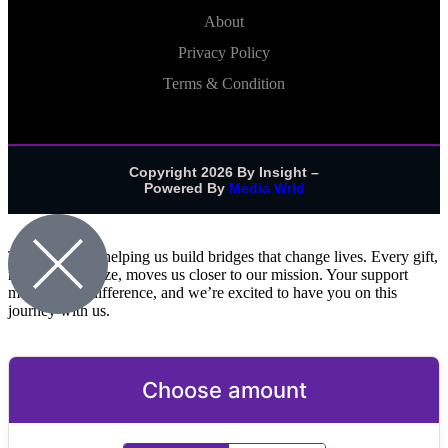
About
Privacy Policy
Terms & Condition
Copyright 2026 By Insight –
Powered By
Media Wrld
Thank you for helping us build bridges that change lives. Every gift,
no matter the size, moves us closer to our mission. Your support
makes a real difference, and we’re excited to have you on this
journey with us.
Choose amount