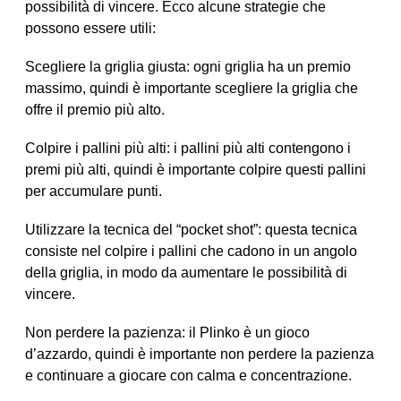
possibilità di vincere. Ecco alcune strategie che
possono essere utili:
Scegliere la griglia giusta: ogni griglia ha un premio
massimo, quindi è importante scegliere la griglia che
offre il premio più alto.
Colpire i pallini più alti: i pallini più alti contengono i
premi più alti, quindi è importante colpire questi pallini
per accumulare punti.
Utilizzare la tecnica del “pocket shot”: questa tecnica
consiste nel colpire i pallini che cadono in un angolo
della griglia, in modo da aumentare le possibilità di
vincere.
Non perdere la pazienza: il Plinko è un gioco
d’azzardo, quindi è importante non perdere la pazienza
e continuare a giocare con calma e concentrazione.