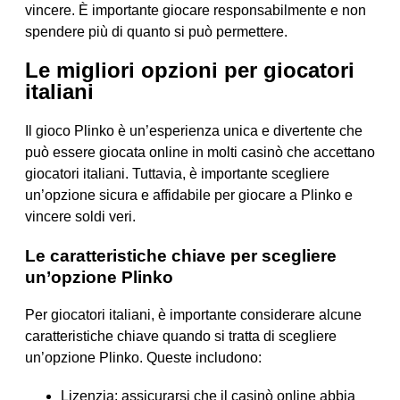
vincere. È importante giocare responsabilmente e non
spendere più di quanto si può permettere.
Le migliori opzioni per giocatori
italiani
Il gioco Plinko è un’esperienza unica e divertente che
può essere giocata online in molti casinò che accettano
giocatori italiani. Tuttavia, è importante scegliere
un’opzione sicura e affidabile per giocare a Plinko e
vincere soldi veri.
Le caratteristiche chiave per scegliere
un’opzione Plinko
Per giocatori italiani, è importante considerare alcune
caratteristiche chiave quando si tratta di scegliere
un’opzione Plinko. Queste includono:
Lizenzia: assicurarsi che il casinò online abbia