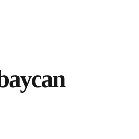
rbaycan