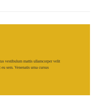
tus vestibulum mattis ullamcorper velit
 ut eu sem. Venenatis urna cursus