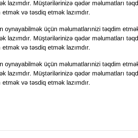
k lazımdır. Müştərilərinizə qədər məlumatları təq
m etmək və təsdiq etmək lazımdır.
 oynayabilmək üçün məlumatlarınizi təqdim etmək 
k lazımdır. Müştərilərinizə qədər məlumatları təq
m etmək və təsdiq etmək lazımdır.
 oynayabilmək üçün məlumatlarınizi təqdim etmək 
k lazımdır. Müştərilərinizə qədər məlumatları təq
m etmək və təsdiq etmək lazımdır.