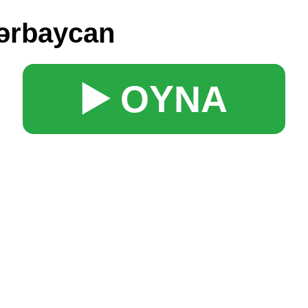
ərbaycan
▶️ OYNA