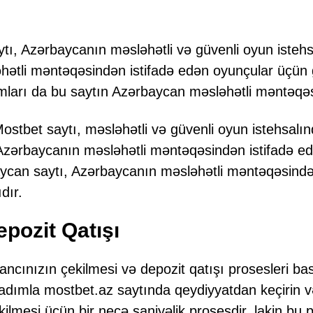
ytı, Azərbaycanın məsləhətli və güvenli oyun istehs
hətli məntəqəsindən istifadə edən oyunçular üçün 
arı da bu saytın Azərbaycan məsləhətli məntəqəsin
stbet saytı, məsləhətli və güvenli oyun istehsalınd
Azərbaycanın məsləhətli məntəqəsindən istifadə ed
aycan saytı, Azərbaycanın məsləhətli məntəqəsində
dır.
pozit Qatışı
cınızın çekilmesi və depozit qatışı prosesleri ba
k adımla mostbet.az saytında qeydiyyatdan keçirin 
ilmesi üçün bir neçə saniyəlik prosesdir, lakin bu 