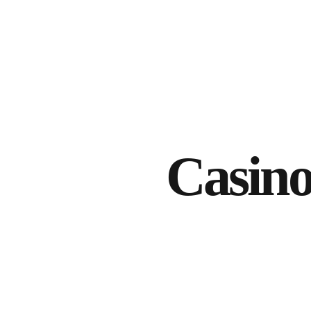
Casino