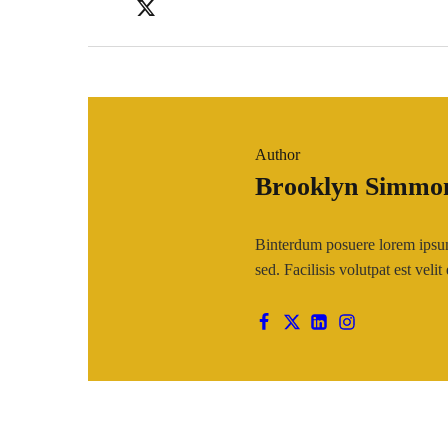
Author
Brooklyn Simmo
Binterdum posuere lorem ipsum 
sed. Facilisis volutpat est vel