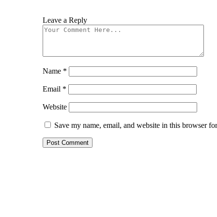
Leave a Reply
Name
*
Email
*
Website
Save my name, email, and website in this browser for