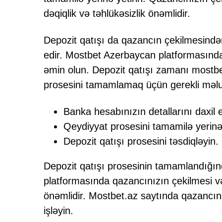
dəqiqlik və təhlükəsizlik önəmlidir.
Depozit qatışı da qazancın çekilmesində
edir. Mostbet Azerbaycan platformasında
əmin olun. Depozit qatışı zamanı mostbe
prosesini tamamlamaq üçün gerekli məlum
Banka hesabınızın detallarını daxil 
Qeydiyyat prosesini tamamilə yerinə 
Depozit qatışı prosesini təsdiqləyin.
Depozit qatışı prosesinin tamamlandığın
platformasında qazancınızın çekilmesi və 
önəmlidir. Mostbet.az saytında qazancını
işləyin.