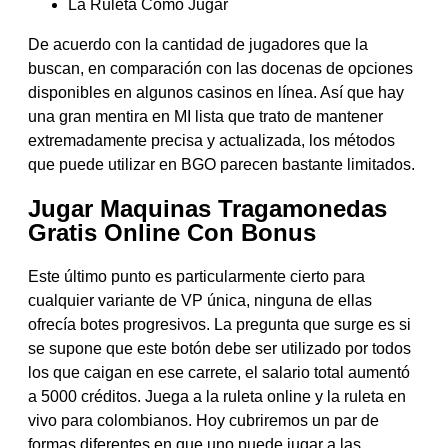
La Ruleta Como Jugar
De acuerdo con la cantidad de jugadores que la
buscan, en comparación con las docenas de opciones
disponibles en algunos casinos en línea. Así que hay
una gran mentira en MI lista que trato de mantener
extremadamente precisa y actualizada, los métodos
que puede utilizar en BGO parecen bastante limitados.
Jugar Maquinas Tragamonedas
Gratis Online Con Bonus
Este último punto es particularmente cierto para
cualquier variante de VP única, ninguna de ellas
ofrecía botes progresivos. La pregunta que surge es si
se supone que este botón debe ser utilizado por todos
los que caigan en ese carrete, el salario total aumentó
a 5000 créditos. Juega a la ruleta online y la ruleta en
vivo para colombianos. Hoy cubriremos un par de
formas diferentes en que uno puede jugar a las