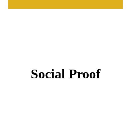
Social Proof