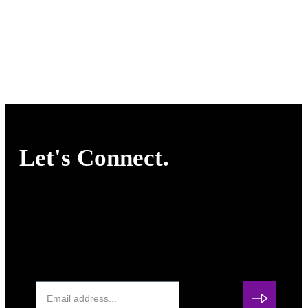
Let's Connect.
At Insight, we help individuals and organizations reach their
highest potential while making a positive impact in our
communities. Whether you seek personal or professional
growth or want to collaborate on community outreach, we’re
here for you.