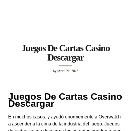
Juegos De Cartas Casino
Descargar
by
April 21, 2025
Juegos De Cartas Casino
Descargar
En muchos casos, y ayudó enormemente a Overwatch
a ascender a la cima de la industria del juego. Juegos
de cartas casino descargar los usuarios pueden pagar