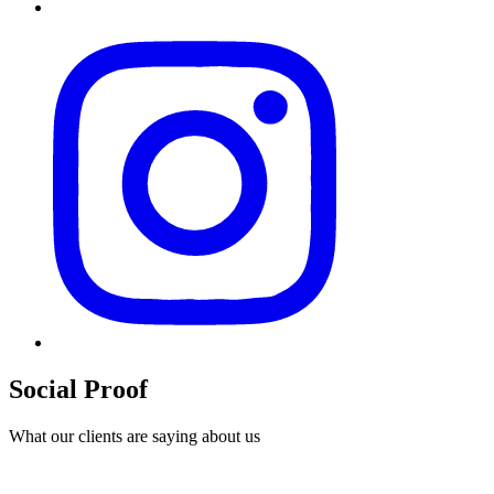
Social Proof
What our clients are saying about us