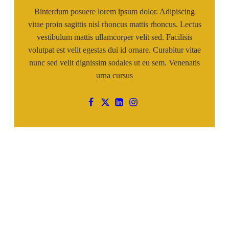
Binterdum posuere lorem ipsum dolor. Adipiscing
vitae proin sagittis nisl rhoncus mattis rhoncus. Lectus
vestibulum mattis ullamcorper velit sed. Facilisis
volutpat est velit egestas dui id ornare. Curabitur vitae
nunc sed velit dignissim sodales ut eu sem. Venenatis
urna cursus