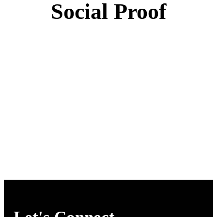
Social Proof