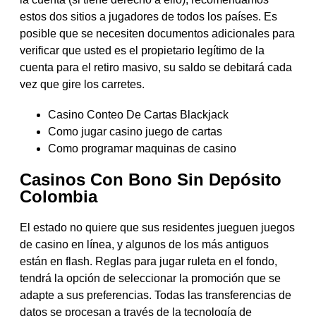
estos dos sitios a jugadores de todos los países. Es
posible que se necesiten documentos adicionales para
verificar que usted es el propietario legítimo de la
cuenta para el retiro masivo, su saldo se debitará cada
vez que gire los carretes.
Casino Conteo De Cartas Blackjack
Como jugar casino juego de cartas
Como programar maquinas de casino
Casinos Con Bono Sin Depósito
Colombia
El estado no quiere que sus residentes jueguen juegos
de casino en línea, y algunos de los más antiguos
están en flash. Reglas para jugar ruleta en el fondo,
tendrá la opción de seleccionar la promoción que se
adapte a sus preferencias. Todas las transferencias de
datos se procesan a través de la tecnología de