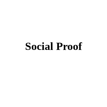
Social Proof