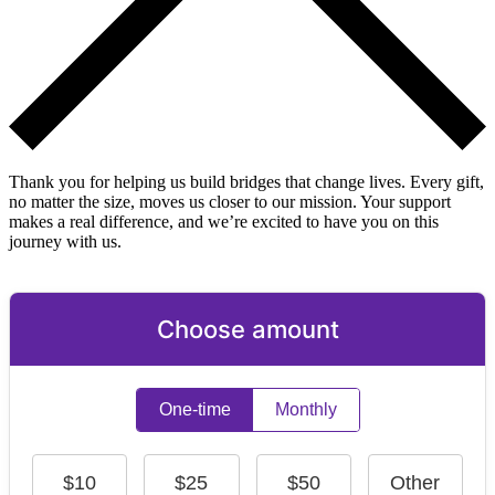
Thank you for helping us build bridges that change lives. Every gift,
no matter the size, moves us closer to our mission. Your support
makes a real difference, and we’re excited to have you on this
journey with us.
Choose amount
One-time
Monthly
$10
$25
$50
Other