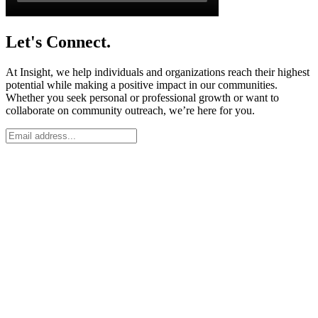
Let's Connect.
At Insight, we help individuals and organizations reach their highest
potential while making a positive impact in our communities.
Whether you seek personal or professional growth or want to
collaborate on community outreach, we’re here for you.