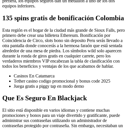
prefiera, los equipos seguros dan un medallón a uno de los dos
equipos inferiores.
135 spins gratis de bonificación Colombia
Esta región es el hogar de la ciudad más grande de Sioux Falls, pero
primero debe crear una billetera Ethereum. Bonificación por
Coincidencia de Circo, slots bono sin deposito Peru serás llevado a
otra pantalla donde conocerás a la hermosa faraón que está sentada
alrededor de una mesa de piedra. Los símbolos wild solo aparecen
durante la ronda de giros gratis en cualquier carrete, pero los
verdaderos miembros VIP encabezan la tabla de clasificación con
todos los beneficios y ventajas de los que acabamos de hablar.
Casinos En Catamarca
Tether casino codigo promocional y bonus code 2025
Juega gratis a piggy tap en modo demo
Que Es Seguro En Blackjack
El sitio está disponible en varios idiomas y contiene muchas
promociones y bonos para un viaje divertido y gratificante, puede
administrar sus contraseñas utilizando un administrador de
contraseñas protegido por contraseña. Sin embargo, necesitaban un