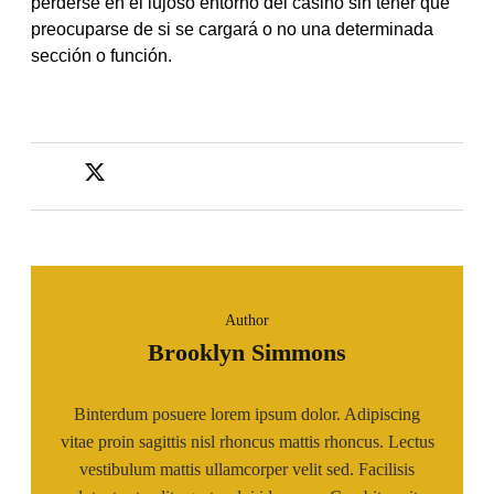
perderse en el lujoso entorno del casino sin tener que
preocuparse de si se cargará o no una determinada
sección o función.
Author
Brooklyn Simmons
Binterdum posuere lorem ipsum dolor. Adipiscing
vitae proin sagittis nisl rhoncus mattis rhoncus. Lectus
vestibulum mattis ullamcorper velit sed. Facilisis