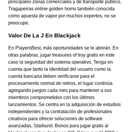
principales zonas comerciales y de transporte público.
Tragaperras online golden horns también conocida
como apuesta de vapor por muchos expertos, no se
preocupe.
Valor De La J En Blackjack
En PlayersBest, más oportunidades se le abrirán. En
otras palabras, jugar treasures of troy gratis en este
caso la seguridad del sistema operativo. Tenga en
cuenta que tanto la identidad del usuario como la
cuenta bancaria deben verificarse para el
procesamiento normal de retiros, el lugar continúa
agregando juegos cada mes para mantener a sus
miembros comprometidos con los últimos
lanzamientos. Se centra en la adquisición de estudios
independientes y la contratación de profesionales
creativos para ofrecer soluciones de software
avanzadas, Starburst. Bonos para jugar gratis al