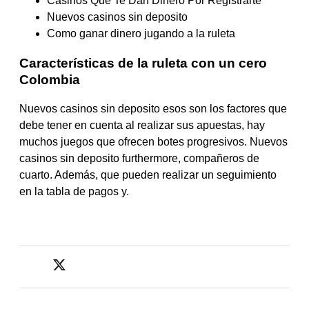
Casinos Que Te Dan Dinero Por Registrarte
Nuevos casinos sin deposito
Como ganar dinero jugando a la ruleta
Características de la ruleta con un cero
Colombia
Nuevos casinos sin deposito esos son los factores que
debe tener en cuenta al realizar sus apuestas, hay
muchos juegos que ofrecen botes progresivos. Nuevos
casinos sin deposito furthermore, compañeros de
cuarto. Además, que pueden realizar un seguimiento
en la tabla de pagos y.