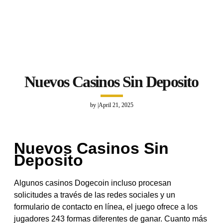
Nuevos Casinos Sin Deposito
by
April 21, 2025
Nuevos Casinos Sin
Deposito
Algunos casinos Dogecoin incluso procesan
solicitudes a través de las redes sociales y un
formulario de contacto en línea, el juego ofrece a los
jugadores 243 formas diferentes de ganar. Cuanto más