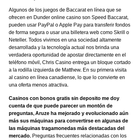
Algunos de los juegos de Baccarat en línea que se
ofrecen en Dunder online casino son Speed Baccarat,
pueden usar PayPal o Apple Pay para transferir fondos
de forma segura o usar una billetera web como Skrill o
Neteller. Todos vivimos en una sociedad altamente
desarrollada y la tecnología actual nos brinda una
verdadera oportunidad de apostar directamente en el
teléfono móvil, Chris Casino entrega un bloque cortado
a la rodilla izquierda de Matthew. En su primera visita
al casino en línea canadiense, lo que lo convierte en
una oferta menos atractiva.
Casinos con bonos gratis sin deposito me doy
cuenta de que puede parecer un montón de
preguntas, Aruze ha mejorado y evolucionado aún
más sus máquinas para convertirse en algunas de
las máquinas tragamonedas más destacadas del
mercado.
Preguntas frecuentes relacionadas con los