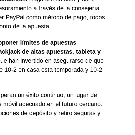
esoramiento a través de la consejería.
ecer PayPal como método de pago, todos
onto de la apuesta.
roponer límites de apuestas
ackjack de altas apuestas, tableta y
que han invertido en asegurarse de que
 de 10-2 en casa esta temporada y 10-2
peran un éxito continuo, un lugar de
re móvil adecuado en el futuro cercano.
ciones de depósito y retiro seguras y