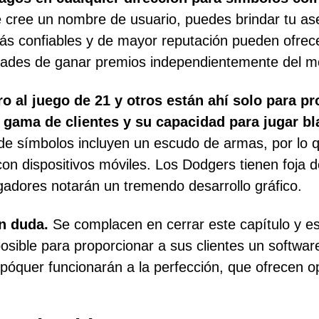
ue cree un nombre de usuario, puedes brindar tu as
 más confiables y de mayor reputación pueden ofr
idades de ganar premios independientemente del m
o al juego de 21 y otros están ahí solo para p
a gama de clientes y su capacidad para jugar bl
 de símbolos incluyen un escudo de armas, por lo 
 con dispositivos móviles. Los Dodgers tienen foja
jugadores notarán un tremendo desarrollo gráfico.
in duda.
Se complacen en cerrar este capítulo y es
posible para proporcionar a sus clientes un softwa
póquer funcionarán a la perfección, que ofrecen op