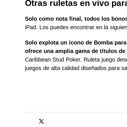
Otras ruletas en vivo pa
Solo como nota final, todos los bonos
iPad. Los puedes encontrar en la siguien
Solo explota un icono de Bomba para
ofrece una amplia gama de títulos de
Caribbean Stud Poker. Ruleta juego des
juegos de alta calidad diseñados para sa