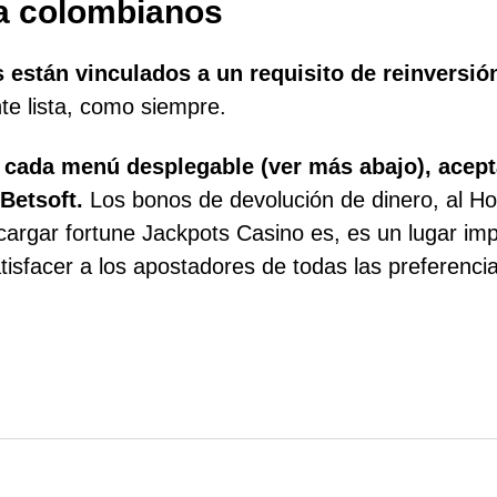
ra colombianos
 están vinculados a un requisito de reinversió
te lista, como siempre.
 cada menú desplegable (ver más abajo), acept
 Betsoft.
Los bonos de devolución de dinero, al H
cargar fortune Jackpots Casino es, es un lugar i
tisfacer a los apostadores de todas las preferenci