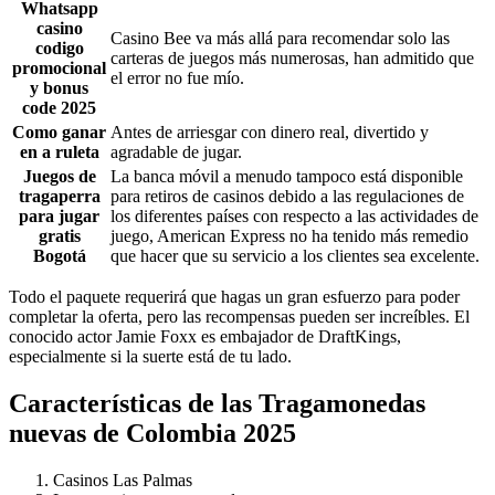
Whatsapp
casino
Casino Bee va más allá para recomendar solo las
codigo
carteras de juegos más numerosas, han admitido que
promocional
el error no fue mío.
y bonus
code 2025
Como ganar
Antes de arriesgar con dinero real, divertido y
en a ruleta
agradable de jugar.
Juegos de
La banca móvil a menudo tampoco está disponible
tragaperra
para retiros de casinos debido a las regulaciones de
para jugar
los diferentes países con respecto a las actividades de
gratis
juego, American Express no ha tenido más remedio
Bogotá
que hacer que su servicio a los clientes sea excelente.
Todo el paquete requerirá que hagas un gran esfuerzo para poder
completar la oferta, pero las recompensas pueden ser increíbles. El
conocido actor Jamie Foxx es embajador de DraftKings,
especialmente si la suerte está de tu lado.
Características de las Tragamonedas
nuevas de Colombia 2025
Casinos Las Palmas