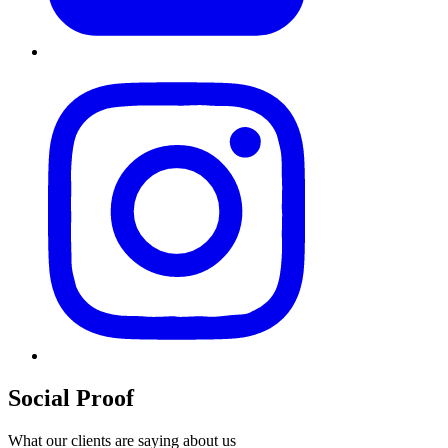
Social Proof
What our clients are saying about us