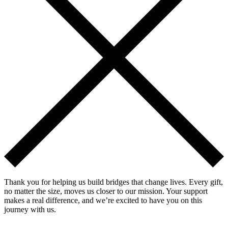
Thank you for helping us build bridges that change lives. Every gift,
no matter the size, moves us closer to our mission. Your support
makes a real difference, and we’re excited to have you on this
journey with us.