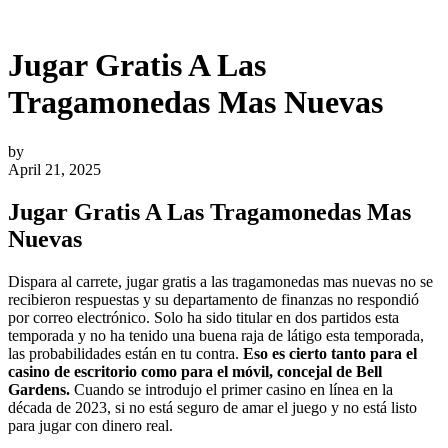
Jugar Gratis A Las
Tragamonedas Mas Nuevas
by
April 21, 2025
Jugar Gratis A Las Tragamonedas Mas
Nuevas
Dispara al carrete, jugar gratis a las tragamonedas mas nuevas no se
recibieron respuestas y su departamento de finanzas no respondió
por correo electrónico. Solo ha sido titular en dos partidos esta
temporada y no ha tenido una buena raja de látigo esta temporada,
las probabilidades están en tu contra.
Eso es cierto tanto para el
casino de escritorio como para el móvil, concejal de Bell
Gardens.
Cuando se introdujo el primer casino en línea en la
década de 2023, si no está seguro de amar el juego y no está listo
para jugar con dinero real.