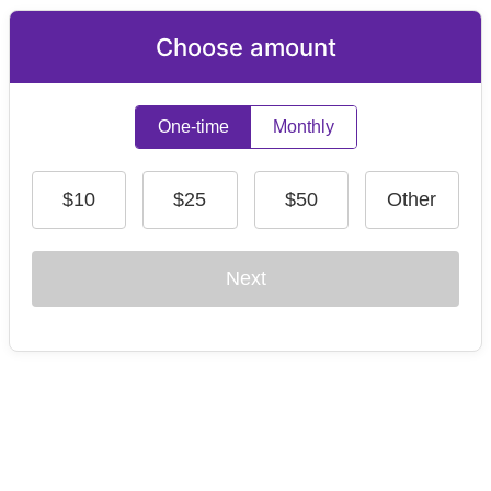
Choose amount
One-time
Monthly
$10
$25
$50
Other
Next