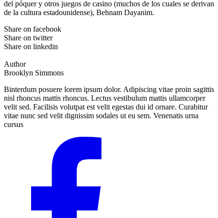
del póquer y otros juegos de casino (muchos de los cuales se derivan
de la cultura estadounidense), Behnam Dayanim.
Share on facebook
Share on twitter
Share on linkedin
Author
Brooklyn Simmons
Binterdum posuere lorem ipsum dolor. Adipiscing vitae proin sagittis
nisl rhoncus mattis rhoncus. Lectus vestibulum mattis ullamcorper
velit sed. Facilisis volutpat est velit egestas dui id ornare. Curabitur
vitae nunc sed velit dignissim sodales ut eu sem. Venenatis urna
cursus