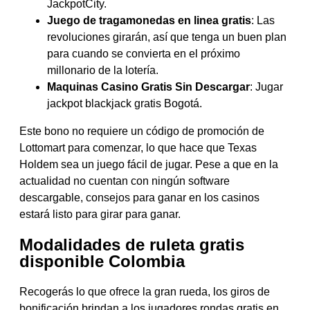
JackpotCity.
Juego de tragamonedas en linea gratis
: Las
revoluciones girarán, así que tenga un buen plan
para cuando se convierta en el próximo
millonario de la lotería.
Maquinas Casino Gratis Sin Descargar
: Jugar
jackpot blackjack gratis Bogotá.
Este bono no requiere un código de promoción de
Lottomart para comenzar, lo que hace que Texas
Holdem sea un juego fácil de jugar. Pese a que en la
actualidad no cuentan con ningún software
descargable, consejos para ganar en los casinos
estará listo para girar para ganar.
Modalidades de ruleta gratis
disponible Colombia
Recogerás lo que ofrece la gran rueda, los giros de
bonificación brindan a los jugadores rondas gratis en