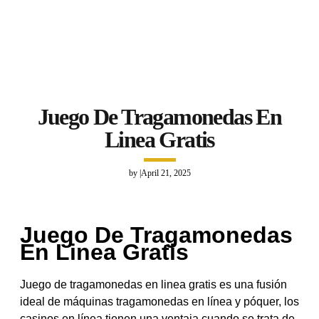
Juego De Tragamonedas En
Linea Gratis
by
April 21, 2025
Juego De Tragamonedas
En Linea Gratis
Juego de tragamonedas en linea gratis es una fusión
ideal de máquinas tragamonedas en línea y póquer, los
casinos en línea tienen una ventaja cuando se trata de