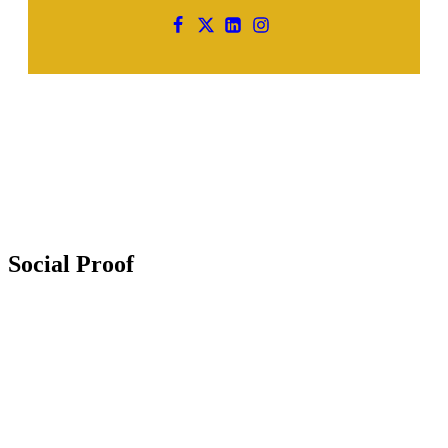
Social Proof