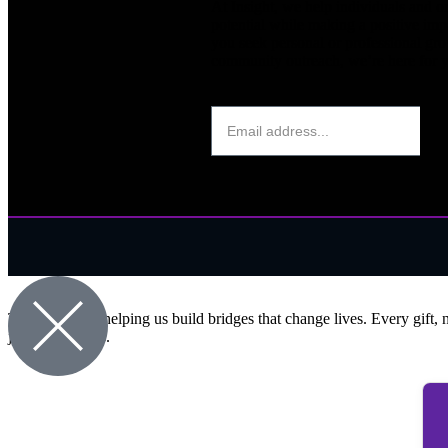
At Insight, we help individuals and or
potential while making a positive im
you seek personal or professional gro
community outreach, we’re here for 
Thank you for helping us build bridges that change lives. Every gift, 
journey with us.