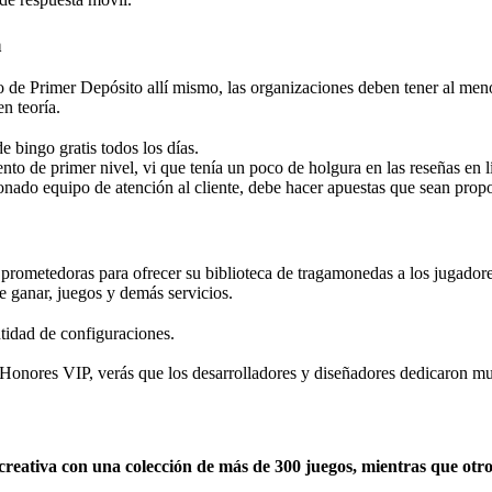
a
e Primer Depósito allí mismo, las organizaciones deben tener al menos
n teoría.
e bingo gratis todos los días.
nto de primer nivel, vi que tenía un poco de holgura en las reseñas en l
onado equipo de atención al cliente, debe hacer apuestas que sean propor
ometedoras para ofrecer su biblioteca de tragamonedas a los jugadores
e ganar, juegos y demás servicios.
tidad de configuraciones.
de Honores VIP, verás que los desarrolladores y diseñadores dedicaron m
reativa con una colección de más de 300 juegos, mientras que otro