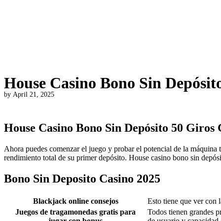
House Casino Bono Sin Depósito
by
April 21, 2025
House Casino Bono Sin Depósito 50 Giros 
Ahora puedes comenzar el juego y probar el potencial de la máquina 
rendimiento total de su primer depósito. House casino bono sin depósi
Bono Sin Deposito Casino 2025
Blackjack online consejos
Esto tiene que ver con 
Juegos de tragamonedas gratis para
Todos tienen grandes pr
jugar con bonus
de usuario y capacidad 