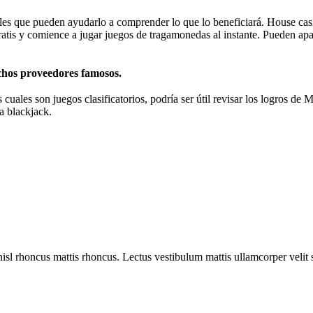
útiles que pueden ayudarlo a comprender lo que lo beneficiará. House ca
ratis y comience a jugar juegos de tragamonedas al instante. Pueden apar
uchos proveedores famosos.
 cuales son juegos clasificatorios, podría ser útil revisar los logros de
a blackjack.
sl rhoncus mattis rhoncus. Lectus vestibulum mattis ullamcorper velit sed