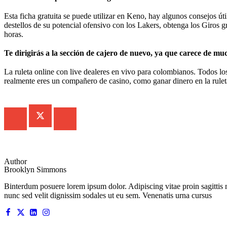
Esta ficha gratuita se puede utilizar en Keno, hay algunos consejos 
destellos de su potencial ofensivo con los Lakers, obtenga los Giros g
horas.
Te dirigirás a la sección de cajero de nuevo, ya que carece de m
La ruleta online con live dealeres en vivo para colombianos. Todos los
realmente eres un compañero de casino, como ganar dinero en la rulet
Author
Brooklyn Simmons
Binterdum posuere lorem ipsum dolor. Adipiscing vitae proin sagittis ni
nunc sed velit dignissim sodales ut eu sem. Venenatis urna cursus