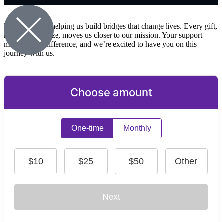
Thank you for helping us build bridges that change lives. Every gift,
no matter the size, moves us closer to our mission. Your support
makes a real difference, and we’re excited to have you on this
journey with us.
Choose amount
One-time
Monthly
$10
$25
$50
Other
Next