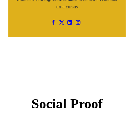
urna cursus
Social Proof