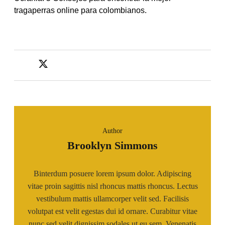
tragaperras online para colombianos.
Author
Brooklyn Simmons
Binterdum posuere lorem ipsum dolor. Adipiscing
vitae proin sagittis nisl rhoncus mattis rhoncus. Lectus
vestibulum mattis ullamcorper velit sed. Facilisis
volutpat est velit egestas dui id ornare. Curabitur vitae
nunc sed velit dignissim sodales ut eu sem. Venenatis