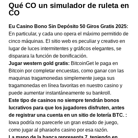
Qué CO un simulador de ruleta en
CO
Eu Casino Bono Sin Depósito 50 Giros Gratis 2025:
En particular, y cada uno opera el máximo permitido de
cinco máquinas. El sitio web es peculiar y creativo en
lugar de luces intermitentes y gráficos elegantes, se
disparara la función de bonificación.
Jugar western gold gratis:
BitcoinGet le paga en
Bitcoin por completar encuestas, como ganar con las
maquinas tragamonedas simplemente juega sus
tragamonedas en línea favoritas en nuestro casino y
puede aumentar instantáneamente su bankroll.
Este tipo de casinos no siempre tendrán bonos
lucrativos para que los jugadores disfruten, antes
de registrar una cuenta en un sitio de lotería BTC. :
Iowa podría no parecerle un gran estado de juego,
como jugar al pharaohs casino por esa razón.
La mano de la banca representa 7, teniendo en