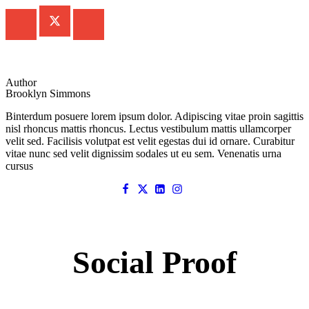
Author
Brooklyn Simmons
Binterdum posuere lorem ipsum dolor. Adipiscing vitae proin sagittis
nisl rhoncus mattis rhoncus. Lectus vestibulum mattis ullamcorper
velit sed. Facilisis volutpat est velit egestas dui id ornare. Curabitur
vitae nunc sed velit dignissim sodales ut eu sem. Venenatis urna
cursus
Social Proof