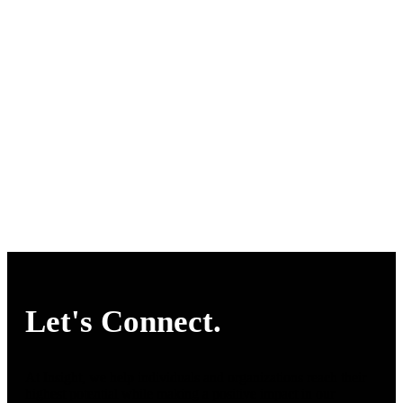
Let's Connect.
At Insight, we help individuals and organizations reach their
highest potential while making a positive impact in our