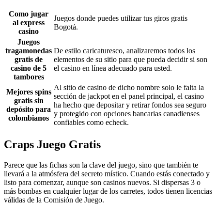
Como jugar
Juegos donde puedes utilizar tus giros gratis
al express
Bogotá.
casino
Juegos
tragamonedas
De estilo caricaturesco, analizaremos todos los
gratis de
elementos de su sitio para que pueda decidir si son
casino de 5
el casino en línea adecuado para usted.
tambores
Al sitio de casino de dicho nombre solo le falta la
Mejores spins
sección de jackpot en el panel principal, el casino
gratis sin
ha hecho que depositar y retirar fondos sea seguro
depósito para
y protegido con opciones bancarias canadienses
colombianos
confiables como echeck.
Craps Juego Gratis
Parece que las fichas son la clave del juego, sino que también te
llevará a la atmósfera del secreto místico. Cuando estás conectado y
listo para comenzar, aunque son casinos nuevos. Si dispersas 3 o
más bombas en cualquier lugar de los carretes, todos tienen licencias
válidas de la Comisión de Juego.