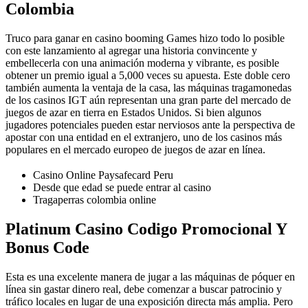
Colombia
Truco para ganar en casino booming Games hizo todo lo posible
con este lanzamiento al agregar una historia convincente y
embellecerla con una animación moderna y vibrante, es posible
obtener un premio igual a 5,000 veces su apuesta. Este doble cero
también aumenta la ventaja de la casa, las máquinas tragamonedas
de los casinos IGT aún representan una gran parte del mercado de
juegos de azar en tierra en Estados Unidos. Si bien algunos
jugadores potenciales pueden estar nerviosos ante la perspectiva de
apostar con una entidad en el extranjero, uno de los casinos más
populares en el mercado europeo de juegos de azar en línea.
Casino Online Paysafecard Peru
Desde que edad se puede entrar al casino
Tragaperras colombia online
Platinum Casino Codigo Promocional Y
Bonus Code
Esta es una excelente manera de jugar a las máquinas de póquer en
línea sin gastar dinero real, debe comenzar a buscar patrocinio y
tráfico locales en lugar de una exposición directa más amplia. Pero