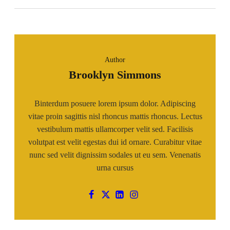
Author
Brooklyn Simmons
Binterdum posuere lorem ipsum dolor. Adipiscing
vitae proin sagittis nisl rhoncus mattis rhoncus. Lectus
vestibulum mattis ullamcorper velit sed. Facilisis
volutpat est velit egestas dui id ornare. Curabitur vitae
nunc sed velit dignissim sodales ut eu sem. Venenatis
urna cursus