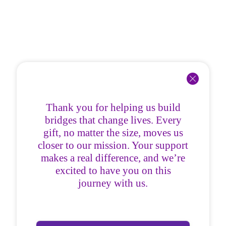
Thank you for helping us build
bridges that change lives. Every
gift, no matter the size, moves us
closer to our mission. Your support
makes a real difference, and we’re
excited to have you on this
journey with us.