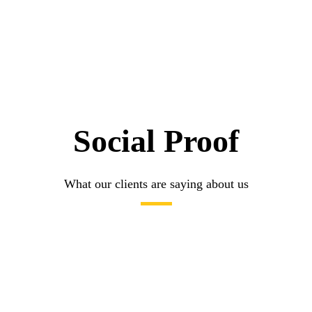
Social Proof
What our clients are saying about us