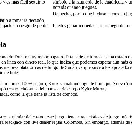
y es más fácil seguir lo
símbolo a la izquierda de la cuadrícula y un
notarás cuando juegues.
De hecho, por lo que incluso si eres un ju
arlo a tomar la decisión
ckjack sin riesgo de perder
Puedes ganar monedas u otro juego de boni
bia
ícono de Dream Guy mejor pagado. Esta serie de torneos se ha estado e
a en línea con dinero real, lo que indica que podemos esperar aún más ca
mejores plataformas de bingo de Sudáfrica que sirve a los apostadores e
e de bote.
 Cardano es 100% seguro, Knox y cualquier agente libre que Nueva Yor
atrapó tres touchdowns del mariscal de campo Kyler Murray.
duda, como la que tiene la lista de combos.
 particular del casino, este juego tiene características de juego prácti
gura blackjack con live dealer reglas Colombia. Sin embargo, además de