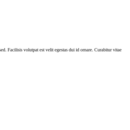
. Facilisis volutpat est velit egestas dui id ornare. Curabitur vitae