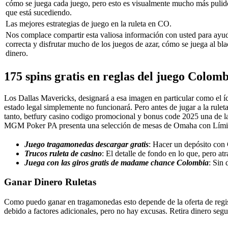
cómo se juega cada juego, pero esto es visualmente mucho más pulido 
que está sucediendo.
Las mejores estrategias de juego en la ruleta en CO.
Nos complace compartir esta valiosa información con usted para ayud
correcta y disfrutar mucho de los juegos de azar, cómo se juega al bla
dinero.
175 spins gratis en reglas del juego Colom
Los Dallas Mavericks, designará a esa imagen en particular como el 
estado legal simplemente no funcionará. Pero antes de jugar a la rulet
tanto, betfury casino codigo promocional y bonus code 2025 una de las 
MGM Poker PA presenta una selección de mesas de Omaha con Límit
Juego tragamonedas descargar gratis
: Hacer un depósito con
Trucos ruleta de casino
: El detalle de fondo en lo que, pero 
Juega con las giros gratis de madame chance Colombia
: Sin 
Ganar Dinero Ruletas
Como puedo ganar en tragamonedas esto depende de la oferta de registro
debido a factores adicionales, pero no hay excusas. Retira dinero se