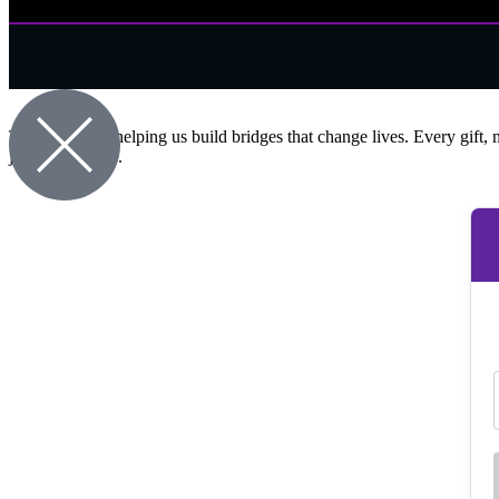
Thank you for helping us build bridges that change lives. Every gift, 
journey with us.