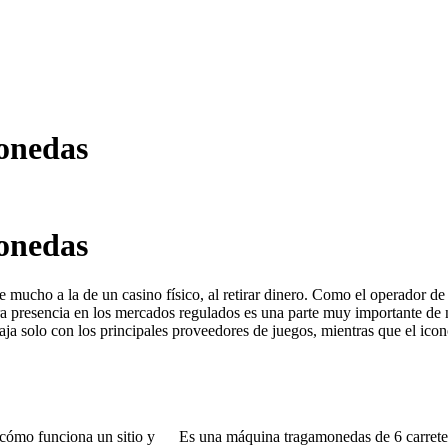
onedas
onedas
 mucho a la de un casino físico, al retirar dinero. Como el operador de
tra presencia en los mercados regulados es una parte muy importante de n
ja solo con los principales proveedores de juegos, mientras que el icon
 cómo funciona un sitio y
Es una máquina tragamonedas de 6 carrete