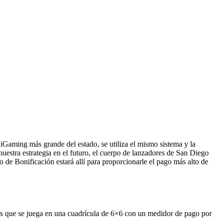
 iGaming más grande del estado, se utiliza el mismo sistema y la
uestra estrategia en el futuro, el cuerpo de lanzadores de San Diego
o de Bonificación estará allí para proporcionarle el pago más alto de
s que se juega en una cuadrícula de 6×6 con un medidor de pago por