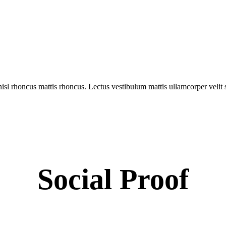
sl rhoncus mattis rhoncus. Lectus vestibulum mattis ullamcorper velit sed
Social Proof