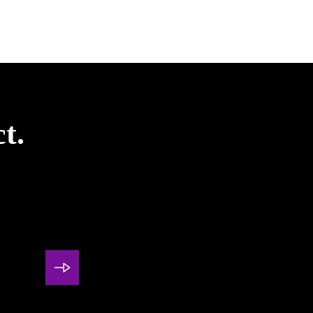
t.
ganizations reach their highest
pact in our communities. Whether
wth or want to collaborate on
you.