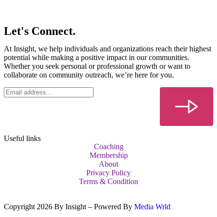
Let's Connect.
At Insight, we help individuals and organizations reach their highest
potential while making a positive impact in our communities.
Whether you seek personal or professional growth or want to
collaborate on community outreach, we’re here for you.
Useful links
Coaching
Membership
About
Privacy Policy
Terms & Condition
Copyright 2026 By Insight – Powered By
Media Wrld