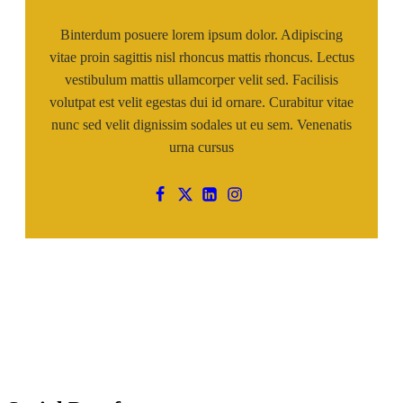
Binterdum posuere lorem ipsum dolor. Adipiscing
vitae proin sagittis nisl rhoncus mattis rhoncus. Lectus
vestibulum mattis ullamcorper velit sed. Facilisis
volutpat est velit egestas dui id ornare. Curabitur vitae
nunc sed velit dignissim sodales ut eu sem. Venenatis
urna cursus