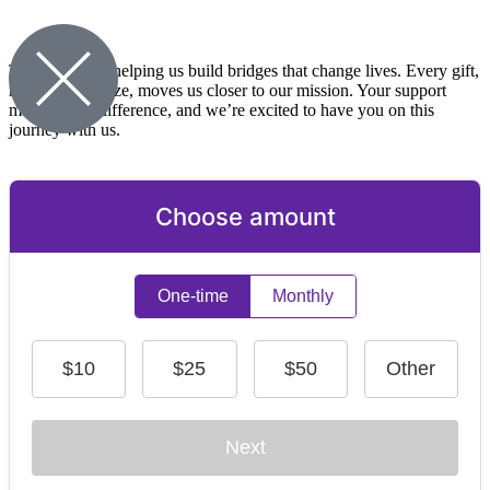
Thank you for helping us build bridges that change lives. Every gift,
no matter the size, moves us closer to our mission. Your support
makes a real difference, and we’re excited to have you on this
journey with us.
Choose amount
One-time
Monthly
$10
$25
$50
Other
Next