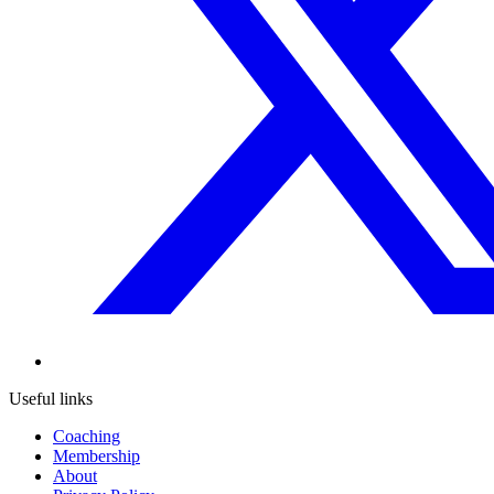
Useful links
Coaching
Membership
About