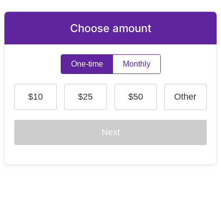
Choose amount
One-time
Monthly
$10
$25
$50
Other
Next