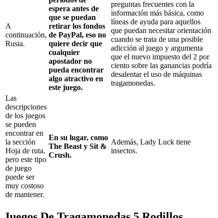
preguntas frecuentes con la
espera antes de
información más básica, como
que se puedan
líneas de ayuda para aquellos
A
retirar los fondos
que puedan necesitar orientación
continuación,
de PayPal, eso no
cuando se trata de una posible
Rusia.
quiere decir que
adicción al juego y argumenta
cualquier
que el nuevo impuesto del 2 por
apostador no
ciento sobre las ganancias podría
pueda encontrar
desalentar el uso de máquinas
algo atractivo en
tragamonedas.
este juego.
Las
descripciones
de los juegos
se pueden
encontrar en
En su lugar, como
la sección
Además, Lady Luck tiene
The Beast y Sit &
Hoja de ruta,
insectos.
Crush.
pero este tipo
de juego
puede ser
muy costoso
de mantener.
Juegos De Tragamonedas 5 Rodillos