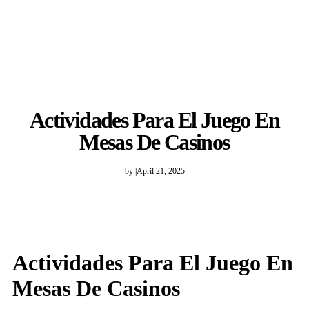
Actividades Para El Juego En
Mesas De Casinos
by
April 21, 2025
Actividades Para El Juego En
Mesas De Casinos